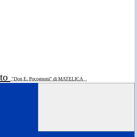
ato
"Don E. Pocognoni" di MATELICA