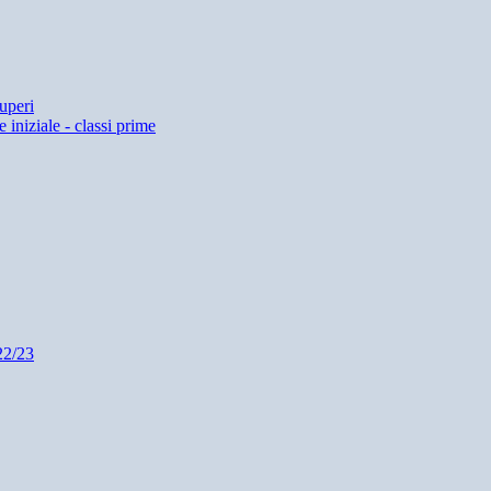
uperi
 iniziale - classi prime
22/23